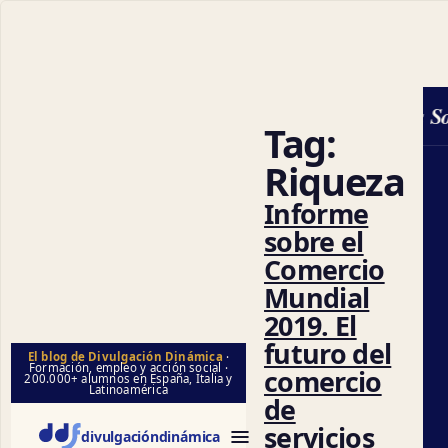
Ciencias Soc
Tag:
Riqueza
Informe
sobre el
Comercio
Mundial
2019. El
futuro del
El blog de Divulgación Dinámica
·
Formación, empleo y acción social ·
comercio
200.000+ alumnos en España, Italia y
Latinoamérica
de
servicios
divulgación
dinámica