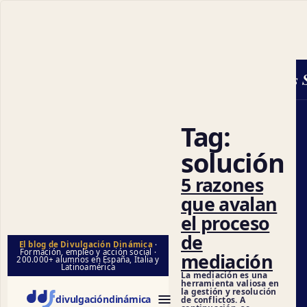
Ciencias So
Tag:
solución
5 razones
que avalan
el proceso
de
El blog de Divulgación Dinámica
·
Formación, empleo y acción social ·
mediación
200.000+ alumnos en España, Italia y
Latinoamérica
La mediación es una
herramienta valiosa en
la gestión y resolución
divulgación
dinámica
de conflictos. A