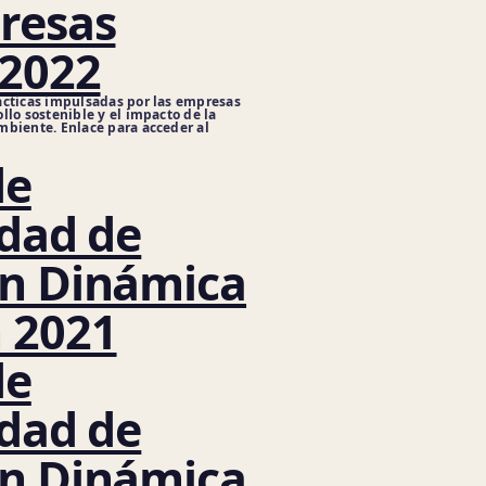
resas
 2022
ácticas impulsadas por las empresas
llo sostenible y el impacto de la
mbiente. Enlace para acceder al
de
idad de
ón Dinámica
 2021
de
idad de
ón Dinámica