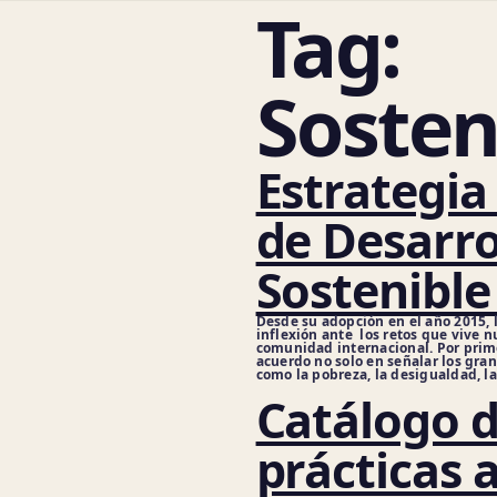
Tag:
Sosten
Estrategia
de Desarro
Sostenible
Desde su adopción en el año 2015,
inflexión ante los retos que vive n
comunidad internacional. Por prime
acuerdo no solo en señalar los gra
como la pobreza, la desigualdad, la
Catálogo 
prácticas 