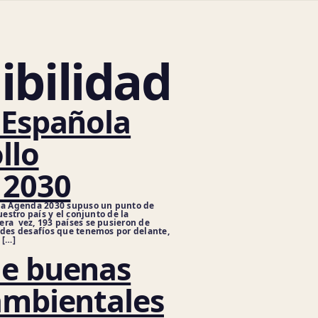
ibilidad
 Española
llo
 2030
 la Agenda 2030 supuso un punto de
uestro país y el conjunto de la
ra vez, 193 países se pusieron de
ndes desafíos que tenemos por delante,
 […]
de buenas
ambientales