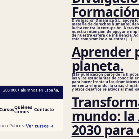
Formación
Divulgación Dinámica S.L. apoya lo
materia de derechos humanos, dere
lucha contra la corrupción. A trav
nuestra intención de apoyar e impl
de nuestra esfera de influencia.
este compromiso a nuestros […]
Aprender p
planeta.
Esta publicación parte de la hipóte
las y los estudiantes de conocimie
para hacer frente a los dramáticos 
enfrenta el mundo: la crisis climát
y otros desafíos relativos al medio
l · 200.000+ alumnos en España,
Transform
Quiénes
Cursos
Contacto
mundo: la
somos
2030 para 
ocial
Pobreza
Ver cursos →