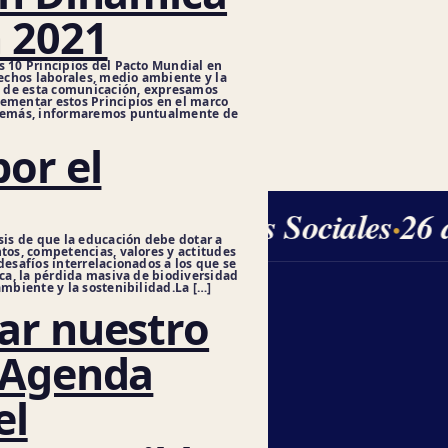
 2021
s 10 Principios del Pacto Mundial en
chos laborales, medio ambiente y la
és de esta comunicación, expresamos
ementar estos Principios en el marco
 Además, informaremos puntualmente de
or el
Ciencias Sociales
·
26 
sis de que la educación debe dotar a
ntos, competencias, valores y actitudes
desafíos interrelacionados a los que se
ica, la pérdida masiva de biodiversidad
ambiente y la sostenibilidad.La […]
ar nuestro
 Agenda
el