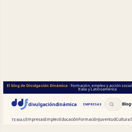
El blog de Divulgación Dinámica
· Formación, empleo y acción socia
Italia y Latinoamérica
Buscar
divulgación
dinámica
Blog
EMPRESAS
Empresas
Empleo
Educación
Formación
Juventud
Cultura
S
TEMAS