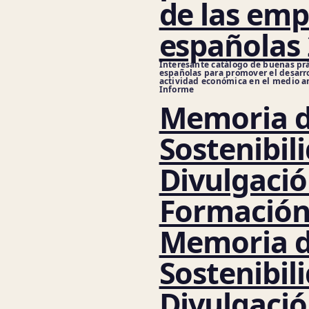
de las emp
españolas
Interesante catálogo de buenas pr
españolas para promover el desarro
actividad económica en el medio a
Informe
Memoria 
Sostenibil
Divulgaci
Formación
Memoria 
Sostenibil
Divulgaci