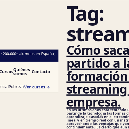
Tag:
strea
Cómo saca
l · 200.000+ alumnos en España,
partido a l
Quiénes
formación
Cursos
Contacto
somos
streaming 
ocial
Pobreza
Ver cursos →
empresa.
En los últimos años está teniendo u
partir de la tecnología las formas 
aprendizaje basadas en el streami
línea y en tiempo real con un instr
aprovechando las ventajas que va
continuamente. Es cierto que aún n