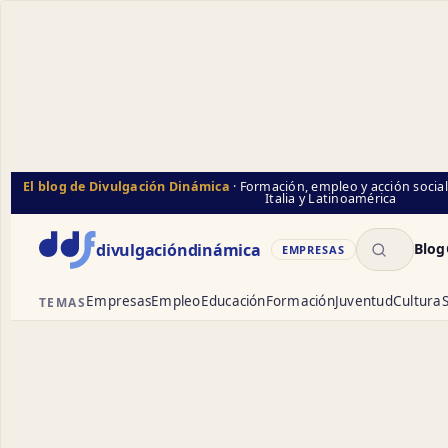
El blog de Divulgación Dinámica
· Formación, empleo y acción socia
Italia y Latinoamérica
Buscar
divulgación
dinámica
Blog
EMPRESAS
Empresas
Empleo
Educación
Formación
Juventud
Cultura
S
TEMAS