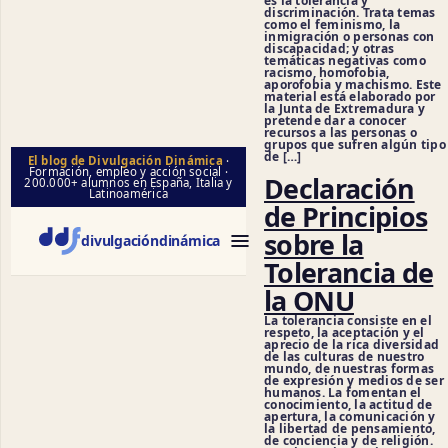
es la tolerancia y
discriminación. Trata temas
como el feminismo, la
inmigración o personas con
discapacidad; y otras
temáticas negativas como
racismo, homofobia,
aporofobia y machismo. Este
material está elaborado por
la Junta de Extremadura y
pretende dar a conocer
recursos a las personas o
grupos que sufren algún tipo
de […]
El blog de Divulgación Dinámica
·
Formación, empleo y acción social ·
Declaración
200.000+ alumnos en España, Italia y
Latinoamérica
de Principios
sobre la
divulgación
dinámica
Tolerancia de
la ONU
La tolerancia consiste en el
respeto, la aceptación y el
aprecio de la rica diversidad
de las culturas de nuestro
mundo, de nuestras formas
de expresión y medios de ser
humanos. La fomentan el
conocimiento, la actitud de
apertura, la comunicación y
la libertad de pensamiento,
de conciencia y de religión.