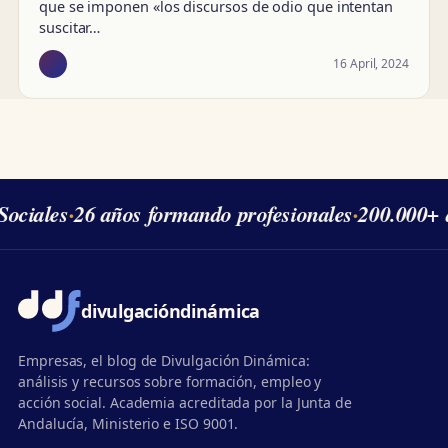
que se imponen «los discursos de odio que intentan
suscitar…
16 April, 2024
ociales
·
26 años formando profesionales
·
200.000+ 
divulgación
dinámica
Empresas, el blog de Divulgación Dinámica:
análisis y recursos sobre formación, empleo y
acción social. Academia acreditada por la Junta de
Andalucía, Ministerio e ISO 9001.