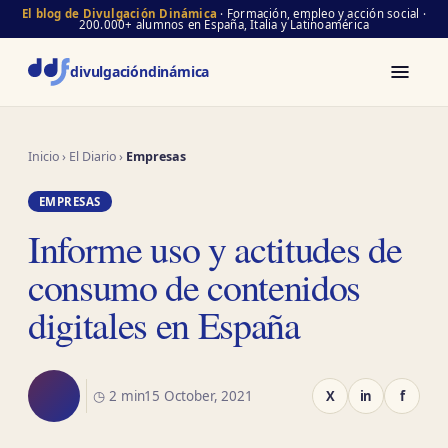
El blog de Divulgación Dinámica
· Formación, empleo y acción social ·
200.000+ alumnos en España, Italia y Latinoamérica
divulgación
dinámica
Inicio
›
El Diario
›
Empresas
EMPRESAS
Informe uso y actitudes de
consumo de contenidos
digitales en España
◷ 2 min
15 October, 2021
X
in
f