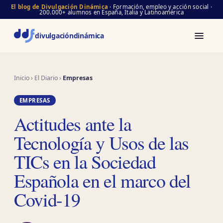
El blog de Divulgación Dinámica
· Formación, empleo y acción social ·
200.000+ alumnos en España, Italia y Latinoamérica
divulgación
dinámica
Inicio
›
El Diario
›
Empresas
EMPRESAS
Actitudes ante la
Tecnología y Usos de las
TICs en la Sociedad
Española en el marco del
Covid-19