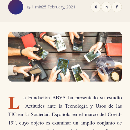
◷ 1 min
25 February, 2021
X
in
f
EL
DIARIO
L
a Fundación BBVA ha presentado su estudio
“Actitudes ante la Tecnología y Usos de las
TIC en la Sociedad Española en el marco del Covid-
19”, cuyo objeto es examinar un amplio conjunto de