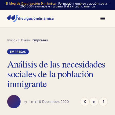
El blog de Divulgación Dinámica
· Formación, empleo y acción social ·
200.000+ alumnos en España, Italia y Latinoamérica
divulgación
dinámica
Inicio
›
El Diario
›
Empresas
EMPRESAS
Análisis de las necesidades
sociales de la población
inmigrante
◷ 1 min
10 December, 2020
X
in
f