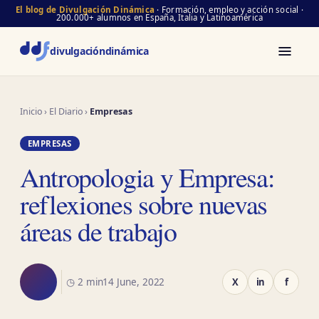
El blog de Divulgación Dinámica
· Formación, empleo y acción social ·
200.000+ alumnos en España, Italia y Latinoamérica
divulgación
dinámica
Inicio
›
El Diario
›
Empresas
EMPRESAS
Antropologia y Empresa:
reflexiones sobre nuevas
áreas de trabajo
◷ 2 min
14 June, 2022
X
in
f