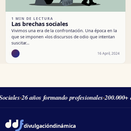
1 MIN DE LECTURA
Las brechas sociales
Vivimos una era de la confrontación. Una época en la
que se imponen «los discursos de odio que intentan
suscitar…
16 April, 2024
ociales
·
26 años formando profesionales
·
200.000+ 
divulgación
dinámica