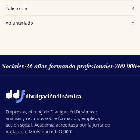
Tolerancia
4
Voluntariado
5
 Sociales
·
26 años formando profesionales
·
200.000+
divulgación
dinámica
Empresas, el blog de Divulgación Dinámica:
análisis y recursos sobre formación, empleo y
acción social. Academia acreditada por la Junta de
Andalucía, Ministerio e ISO 9001.