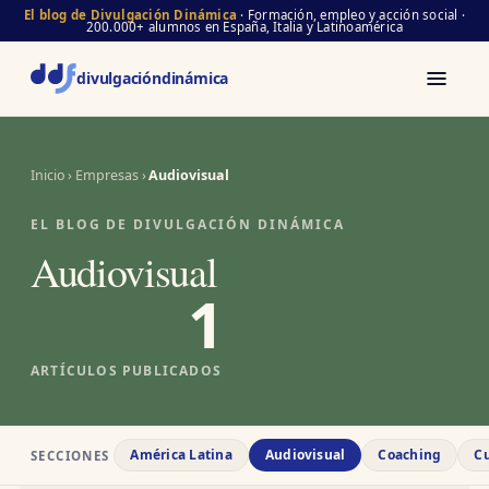
El blog de Divulgación Dinámica
· Formación, empleo y acción social ·
200.000+ alumnos en España, Italia y Latinoamérica
divulgación
dinámica
Inicio
›
Empresas
›
Audiovisual
EL BLOG DE DIVULGACIÓN DINÁMICA
Audiovisual
1
ARTÍCULOS PUBLICADOS
América Latina
Audiovisual
Coaching
Cu
SECCIONES