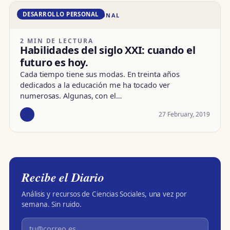
DESARROLLO PERSONAL
DD · DESARROLLO PERSONAL
2 MIN DE LECTURA
Habilidades del siglo XXI: cuando el
futuro es hoy.
Cada tiempo tiene sus modas. En treinta años
dedicados a la educación me ha tocado ver
numerosas. Algunas, con el…
27 February, 2019
Recibe el Diario
Análisis y recursos de Ciencias Sociales, una vez por
semana. Sin ruido.