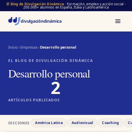
El blog de Divulgación Dinámica
· Formación, empleo y acción social ·
200.000+ alumnos en España, Italia y Latinoamérica
divulgación
dinámica
Inicio
›
Empresas
›
Desarrollo personal
EL BLOG DE DIVULGACIÓN DINÁMICA
Desarrollo personal
2
ARTÍCULOS PUBLICADOS
América Latina
Audiovisual
Coaching
Cu
SECCIONES