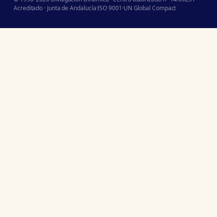
Acreditado · Junta de Andalucía
·
ISO 9001
·
UN Global Compact