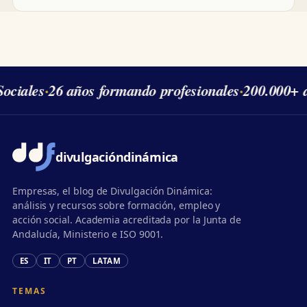
ociales
·
26 años formando profesionales
·
200.000+ 
divulgación
dinámica
Empresas, el blog de Divulgación Dinámica:
análisis y recursos sobre formación, empleo y
acción social. Academia acreditada por la Junta de
Andalucía, Ministerio e ISO 9001.
ES
IT
PT
LATAM
TEMAS