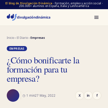
El blog de Divulgación Dinámica
· Formación, empleo y acción social ·
200.000+ alumnos en España, Italia y Latinoamérica
divulgación
dinámica
Inicio
›
El Diario
›
Empresas
EMPRESAS
¿Cómo bonificarte la
formación para tu
empresa?
◷ 1 min
27 May, 2022
X
in
f