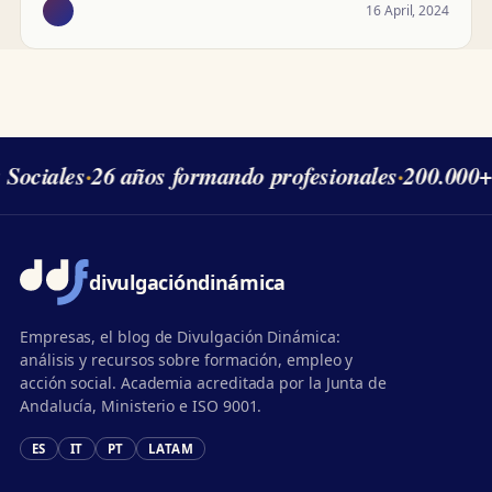
16 April, 2024
 Sociales
·
26 años formando profesionales
·
200.000+
divulgación
dinámica
Empresas, el blog de Divulgación Dinámica:
análisis y recursos sobre formación, empleo y
acción social. Academia acreditada por la Junta de
Andalucía, Ministerio e ISO 9001.
ES
IT
PT
LATAM