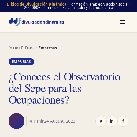
El blog de Divulgación Dinámica
· Formación, empleo y acción social ·
200.000+ alumnos en España, Italia y Latinoamérica
divulgación
dinámica
Inicio
›
El Diario
›
Empresas
EMPRESAS
¿Conoces el Observatorio
del Sepe para las
Ocupaciones?
◷ 1 min
24 August, 2023
X
in
f