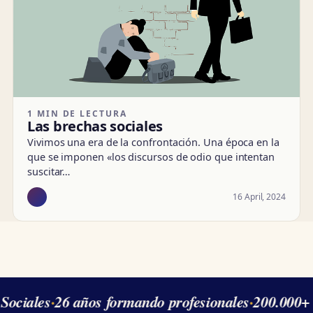
1 MIN DE LECTURA
Las brechas sociales
Vivimos una era de la confrontación. Una época en la
que se imponen «los discursos de odio que intentan
suscitar…
16 April, 2024
Sociales
·
26 años formando profesionales
·
200.000+ 