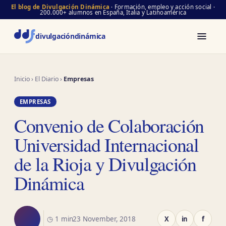
El blog de Divulgación Dinámica
· Formación, empleo y acción social ·
200.000+ alumnos en España, Italia y Latinoamérica
divulgación
dinámica
Inicio
›
El Diario
›
Empresas
EMPRESAS
Convenio de Colaboración
Universidad Internacional
de la Rioja y Divulgación
Dinámica
◷ 1 min
23 November, 2018
X
in
f