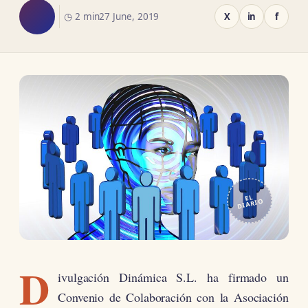
◷ 2 min
27 June, 2019
X
in
f
EL
DIARIO
D
ivulgación Dinámica S.L. ha firmado un
Convenio de Colaboración con la Asociación