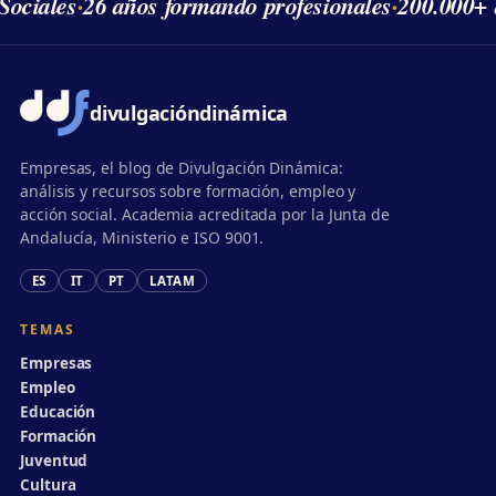
ociales
·
26 años formando profesionales
·
200.000+ 
divulgación
dinámica
Empresas, el blog de Divulgación Dinámica:
análisis y recursos sobre formación, empleo y
acción social. Academia acreditada por la Junta de
Andalucía, Ministerio e ISO 9001.
ES
IT
PT
LATAM
TEMAS
Empresas
Empleo
Educación
Formación
Juventud
Cultura