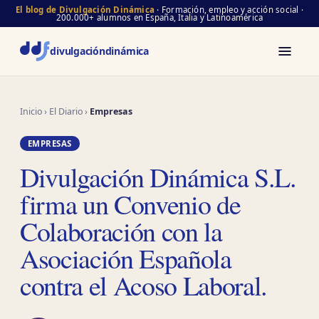
El blog de Divulgación Dinámica
· Formación, empleo y acción social ·
200.000+ alumnos en España, Italia y Latinoamérica
divulgación
dinámica
Inicio
›
El Diario
›
Empresas
EMPRESAS
Divulgación Dinámica S.L.
firma un Convenio de
Colaboración con la
Asociación Española
contra el Acoso Laboral.