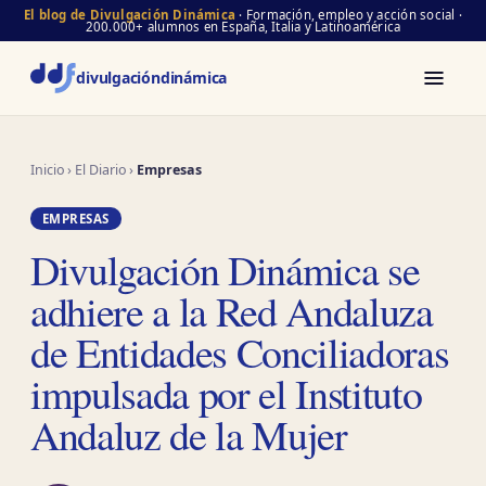
El blog de Divulgación Dinámica
· Formación, empleo y acción social ·
200.000+ alumnos en España, Italia y Latinoamérica
divulgación
dinámica
Inicio
›
El Diario
›
Empresas
EMPRESAS
Divulgación Dinámica se
adhiere a la Red Andaluza
de Entidades Conciliadoras
impulsada por el Instituto
Andaluz de la Mujer