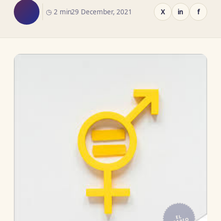
◷ 2 min
29 December, 2021
X
in
f
EL