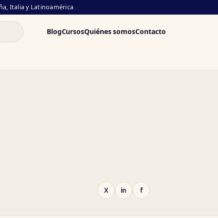
a, Italia y Latinoamérica
Blog
Cursos
Quiénes somos
Contacto
X
in
f