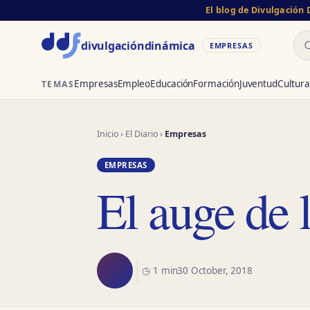
El blog de Divulgación
Bu
divulgación
dinámica
EMPRESAS
Empresas
Empleo
Educación
Formación
Juventud
Cultura
TEMAS
Inicio
›
El Diario
›
Empresas
EMPRESAS
El auge de 
◷ 1 min
30 October, 2018