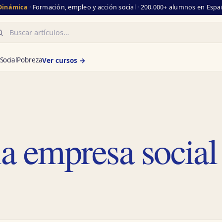
 Dinámica
· Formación, empleo y acción social · 200.000+ alumnos en Españ
scar
Social
Pobreza
Ver cursos →
la empresa social