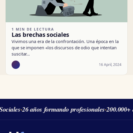
1 MIN DE LECTURA
Las brechas sociales
Vivimos una era de la confrontación. Una época en la
que se imponen «los discursos de odio que intentan
suscitar…
16 April, 2024
ociales
·
26 años formando profesionales
·
200.000+ 