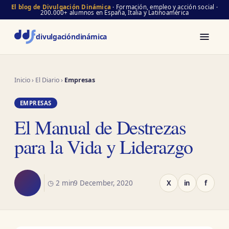
El blog de Divulgación Dinámica
· Formación, empleo y acción social ·
200.000+ alumnos en España, Italia y Latinoamérica
divulgación
dinámica
Inicio
›
El Diario
›
Empresas
EMPRESAS
El Manual de Destrezas
para la Vida y Liderazgo
◷ 2 min
9 December, 2020
X
in
f