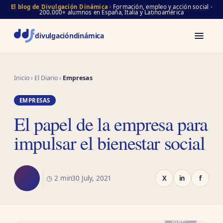
El blog de Divulgación Dinámica
· Formación, empleo y acción social ·
200.000+ alumnos en España, Italia y Latinoamérica
divulgación
dinámica
Inicio
›
El Diario
›
Empresas
EMPRESAS
El papel de la empresa para
impulsar el bienestar social
◷ 2 min
30 July, 2021
X
in
f
EL
DIARIO