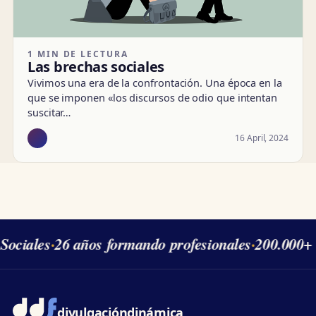
1 MIN DE LECTURA
Las brechas sociales
Vivimos una era de la confrontación. Una época en la
que se imponen «los discursos de odio que intentan
suscitar…
16 April, 2024
Sociales
·
26 años formando profesionales
·
200.000+ 
divulgación
dinámica