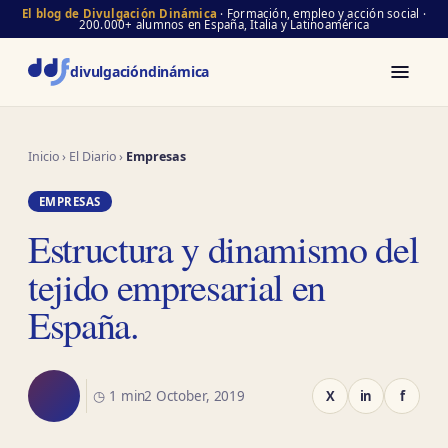
El blog de Divulgación Dinámica
· Formación, empleo y acción social ·
200.000+ alumnos en España, Italia y Latinoamérica
divulgación
dinámica
Inicio
›
El Diario
›
Empresas
EMPRESAS
Estructura y dinamismo del
tejido empresarial en
España.
◷ 1 min
2 October, 2019
X
in
f