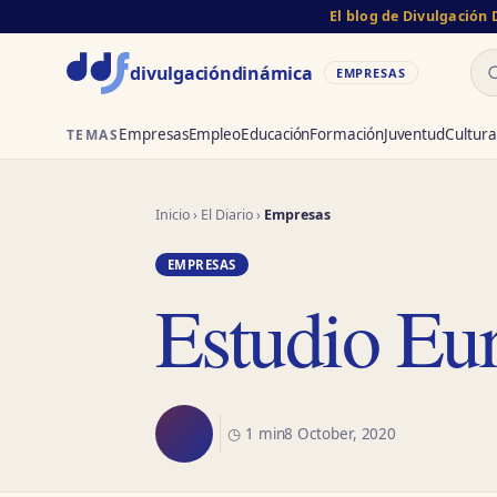
El blog de Divulgación
Bu
divulgación
dinámica
EMPRESAS
Empresas
Empleo
Educación
Formación
Juventud
Cultura
TEMAS
Inicio
›
El Diario
›
Empresas
EMPRESAS
Estudio Eu
◷ 1 min
8 October, 2020