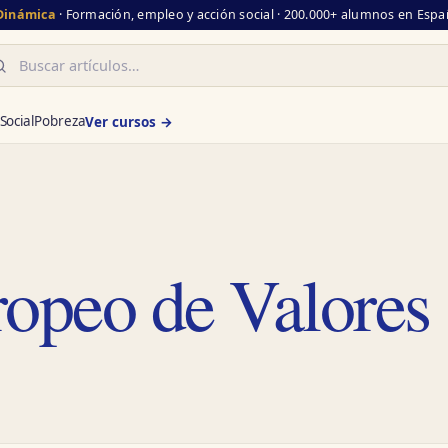
 Dinámica
· Formación, empleo y acción social · 200.000+ alumnos en Españ
scar
Social
Pobreza
Ver cursos →
ropeo de Valores