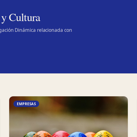
 y Cultura
lgación Dinámica relacionada con
EMPRESAS