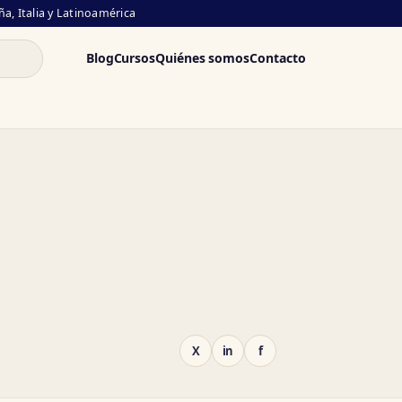
a, Italia y Latinoamérica
Blog
Cursos
Quiénes somos
Contacto
X
in
f