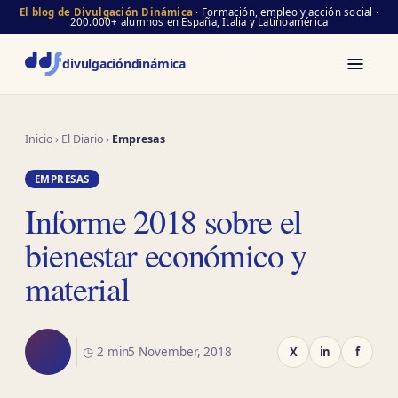
El blog de Divulgación Dinámica
· Formación, empleo y acción social ·
200.000+ alumnos en España, Italia y Latinoamérica
divulgación
dinámica
Inicio
›
El Diario
›
Empresas
EMPRESAS
Informe 2018 sobre el
bienestar económico y
material
◷ 2 min
5 November, 2018
X
in
f