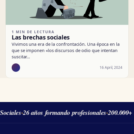
1 MIN DE LECTURA
Las brechas sociales
Vivimos una era de la confrontación. Una época en la
que se imponen «los discursos de odio que intentan
suscitar…
16 April, 2024
Sociales
·
26 años formando profesionales
·
200.000+ 