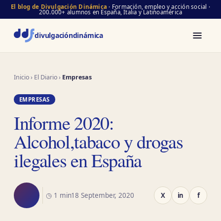
El blog de Divulgación Dinámica
· Formación, empleo y acción social ·
200.000+ alumnos en España, Italia y Latinoamérica
divulgación
dinámica
Inicio
›
El Diario
›
Empresas
EMPRESAS
Informe 2020:
Alcohol,tabaco y drogas
ilegales en España
◷ 1 min
18 September, 2020
X
in
f