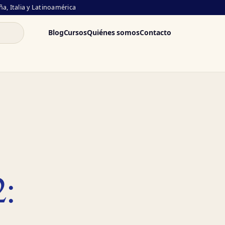
a, Italia y Latinoamérica
Blog
Cursos
Quiénes somos
Contacto
2: