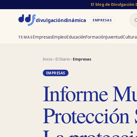
El blog de Divulgación
Bu
divulgación
dinámica
EMPRESAS
Empresas
Empleo
Educación
Formación
Juventud
Cultura
TEMAS
Inicio
›
El Diario
›
Empresas
EMPRESAS
Informe Mu
Protección
La protecci