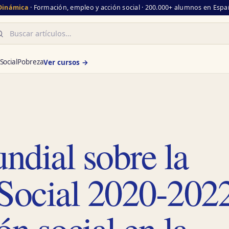
 Dinámica
· Formación, empleo y acción social · 200.000+ alumnos en Españ
scar
Social
Pobreza
Ver cursos →
ndial sobre la
 Social 2020-202
ón social en la