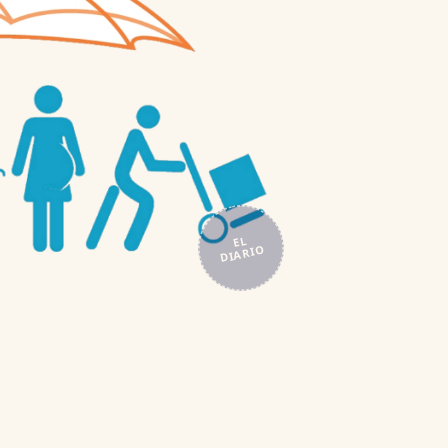
EL
DIARIO