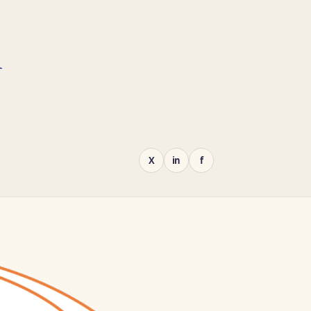
n
X
in
f