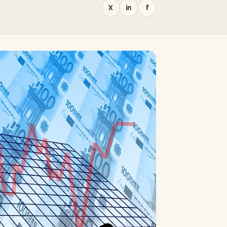
X
in
f