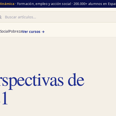
 Dinámica
· Formación, empleo y acción social · 200.000+ alumnos en Españ
scar
Social
Pobreza
Ver cursos →
spectivas de
21