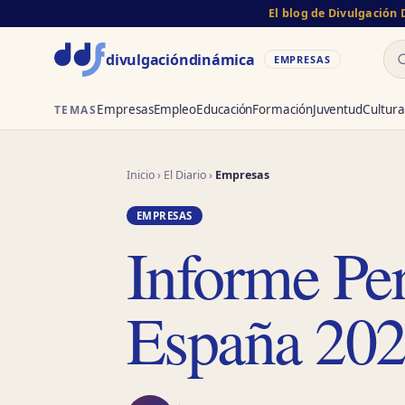
El blog de Divulgación
Bu
divulgación
dinámica
EMPRESAS
Empresas
Empleo
Educación
Formación
Juventud
Cultura
TEMAS
Inicio
›
El Diario
›
Empresas
EMPRESAS
Informe Per
España 20