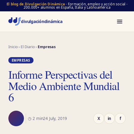
El blog de Divulgación Dinámica
· Formación, empleo y acción social ·
200.000+ alumnos en España, Italia y Latinoamérica
divulgación
dinámica
Inicio
›
El Diario
›
Empresas
EMPRESAS
Informe Perspectivas del
Medio Ambiente Mundial
6
◷ 2 min
24 July, 2019
X
in
f