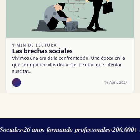
1 MIN DE LECTURA
Las brechas sociales
Vivimos una era de la confrontación. Una época en la
que se imponen «los discursos de odio que intentan
suscitar…
16 April, 2024
Sociales
·
26 años formando profesionales
·
200.000+ 