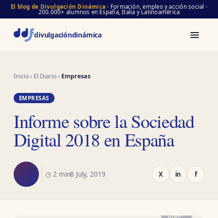
El blog de Divulgación Dinámica
· Formación, empleo y acción social ·
200.000+ alumnos en España, Italia y Latinoamérica
divulgación
dinámica
Inicio
›
El Diario
›
Empresas
EMPRESAS
Informe sobre la Sociedad
Digital 2018 en España
◷ 2 min
8 July, 2019
X
in
f
EL
DIARIO