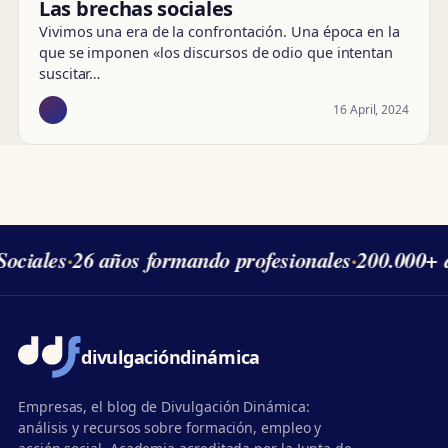
Las brechas sociales
Vivimos una era de la confrontación. Una época en la
que se imponen «los discursos de odio que intentan
suscitar…
16 April, 2024
ociales
·
26 años formando profesionales
·
200.000+ 
divulgación
dinámica
Empresas, el blog de Divulgación Dinámica:
análisis y recursos sobre formación, empleo y