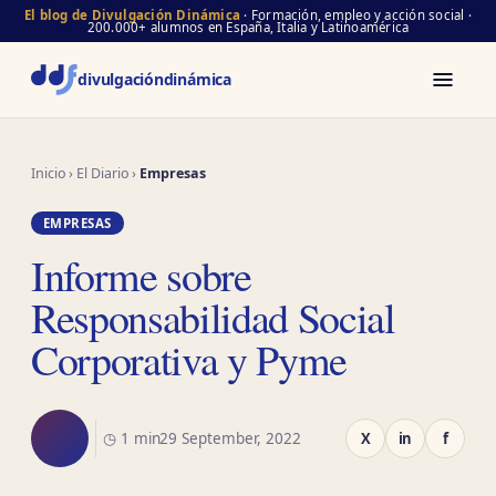
El blog de Divulgación Dinámica
· Formación, empleo y acción social ·
200.000+ alumnos en España, Italia y Latinoamérica
divulgación
dinámica
Inicio
›
El Diario
›
Empresas
EMPRESAS
Informe sobre
Responsabilidad Social
Corporativa y Pyme
◷ 1 min
29 September, 2022
X
in
f