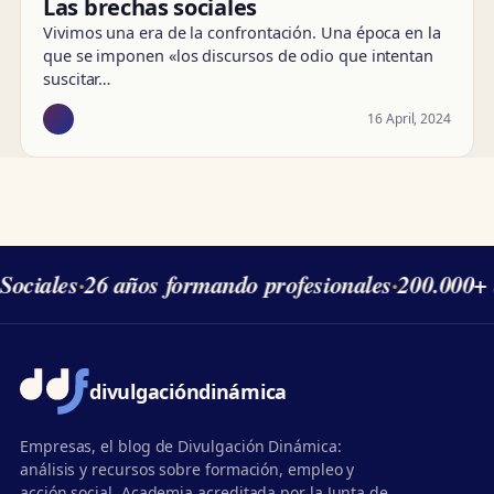
Las brechas sociales
Vivimos una era de la confrontación. Una época en la
que se imponen «los discursos de odio que intentan
suscitar…
16 April, 2024
Sociales
·
26 años formando profesionales
·
200.000+ 
divulgación
dinámica
Empresas, el blog de Divulgación Dinámica:
análisis y recursos sobre formación, empleo y
acción social. Academia acreditada por la Junta de