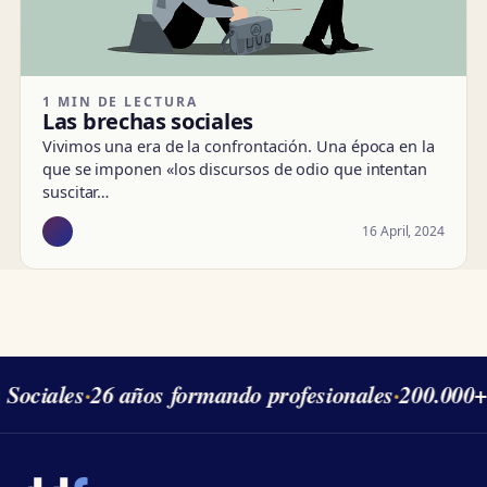
1 MIN DE LECTURA
Las brechas sociales
Vivimos una era de la confrontación. Una época en la
que se imponen «los discursos de odio que intentan
suscitar…
16 April, 2024
 Sociales
·
26 años formando profesionales
·
200.000+