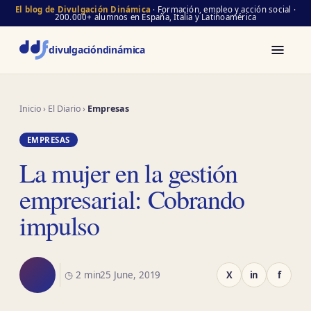
El blog de Divulgación Dinámica
· Formación, empleo y acción social ·
200.000+ alumnos en España, Italia y Latinoamérica
divulgación
dinámica
Inicio
›
El Diario
›
Empresas
EMPRESAS
La mujer en la gestión
empresarial: Cobrando
impulso
◷ 2 min
25 June, 2019
X
in
f