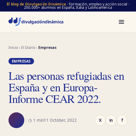
El blog de Divulgación Dinámica
· Formación, empleo y acción social ·
200.000+ alumnos en España, Italia y Latinoamérica
divulgación
dinámica
Inicio
›
El Diario
›
Empresas
EMPRESAS
Las personas refugiadas en
España y en Europa-
Informe CEAR 2022.
◷ 1 min
11 October, 2022
X
in
f