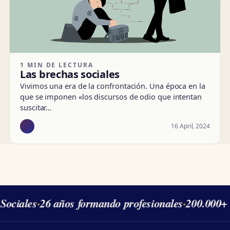
1 MIN DE LECTURA
Las brechas sociales
Vivimos una era de la confrontación. Una época en la
que se imponen «los discursos de odio que intentan
suscitar…
16 April, 2024
Sociales
·
26 años formando profesionales
·
200.000+ 