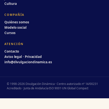
Cultura
COMPAÑÍA
Quiénes somos
Modelo social
Cursos
ATENCIÓN
Contacto
Aviso legal · Privacidad
info@divulgaciondinamica.es
© 1998–2026 Divulgación Dinámica · Centro autorizado nº 14/00231
Acreditado · Junta de Andalucía
·
ISO 9001
·
UN Global Compact