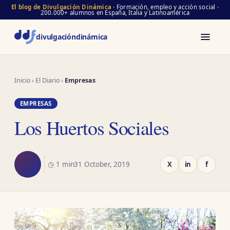
El blog de Divulgación Dinámica
· Formación, empleo y acción social ·
200.000+ alumnos en España, Italia y Latinoamérica
divulgación
dinámica
Inicio
›
El Diario
›
Empresas
EMPRESAS
Los Huertos Sociales
◷ 1 min
31 October, 2019
X
in
f