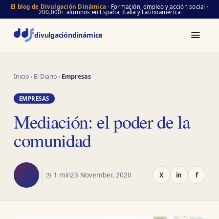
El blog de Divulgación Dinámica
· Formación, empleo y acción social ·
200.000+ alumnos en España, Italia y Latinoamérica
divulgación
dinámica
Inicio
›
El Diario
›
Empresas
EMPRESAS
Mediación: el poder de la
comunidad
◷ 1 min
23 November, 2020
X
in
f