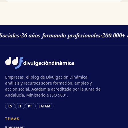
ociales
·
26 años formando profesionales
·
200.000+ 
divulgación
dinámica
Empresas, el blog de Divulgación Dinámica:
análisis y recursos sobre formación, empleo y
acción social. Academia acreditada por la Junta de
Andalucía, Ministerio e ISO 9001.
ES
IT
PT
LATAM
TEMAS
Empresas