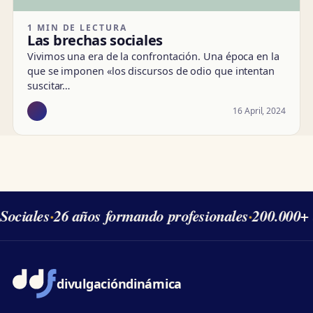
1 MIN DE LECTURA
Las brechas sociales
Vivimos una era de la confrontación. Una época en la
que se imponen «los discursos de odio que intentan
suscitar…
16 April, 2024
Sociales
·
26 años formando profesionales
·
200.000+ 
divulgación
dinámica