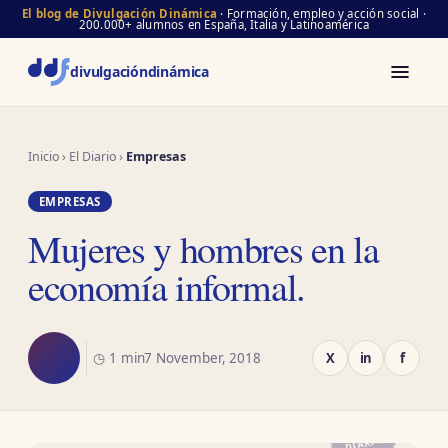
El blog de Divulgación Dinámica
· Formación, empleo y acción social ·
200.000+ alumnos en España, Italia y Latinoamérica
divulgación
dinámica
Inicio
›
El Diario
›
Empresas
EMPRESAS
Mujeres y hombres en la
economía informal.
◷ 1 min
7 November, 2018
X
in
f
EL
DIARIO