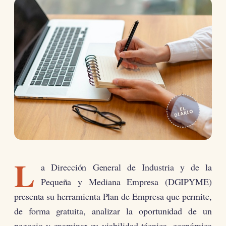
EL
DIARIO
L
a Dirección General de Industria y de la
Pequeña y Mediana Empresa (DGIPYME)
presenta su herramienta Plan de Empresa que permite,
de forma gratuita, analizar la oportunidad de un
negocio y examinar su viabilidad técnica, económica