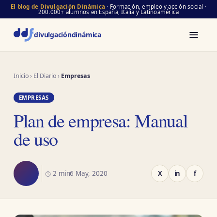
El blog de Divulgación Dinámica
· Formación, empleo y acción social ·
200.000+ alumnos en España, Italia y Latinoamérica
divulgación
dinámica
Inicio
›
El Diario
›
Empresas
EMPRESAS
Plan de empresa: Manual
de uso
◷ 2 min
6 May, 2020
X
in
f