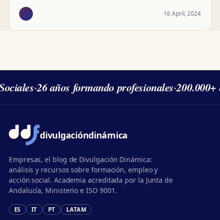
16 April, 2024
ociales
·
26 años formando profesionales
·
200.000+ 
divulgación
dinámica
Empresas, el blog de Divulgación Dinámica:
análisis y recursos sobre formación, empleo y
acción social. Academia acreditada por la Junta de
Andalucía, Ministerio e ISO 9001.
ES
IT
PT
LATAM