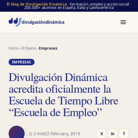
El blog de Divulgación Dinámica
· Formación, empleo y acción social ·
200.000+ alumnos en España, Italia y Latinoamérica
divulgación
dinámica
Inicio
›
El Diario
›
Empresas
EMPRESAS
Divulgación Dinámica
acredita oficialmente la
Escuela de Tiempo Libre
“Escuela de Empleo”
◷ 2 min
22 February, 2019
X
in
f