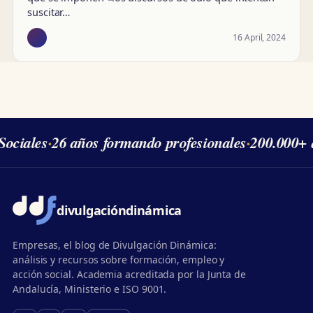
suscitar…
16 April, 2024
ociales
·
26 años formando profesionales
·
200.000+ 
divulgación
dinámica
Empresas, el blog de Divulgación Dinámica:
análisis y recursos sobre formación, empleo y
acción social. Academia acreditada por la Junta de
Andalucía, Ministerio e ISO 9001.