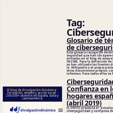
Tag:
Cibersegu
Glosario de t
de cibersegur
Este glosario recoge los térm
seguridad que han ido apare
entradas en el blog de empre
INCIBE. Para la definición de
se han utilizado las fuentes d
la Wikipedia o el propio port
otros documentos propios, co
informes. Para todos ellos se 
Cibersegurida
Confianza en l
El blog de Divulgación Dinámica
·
Formación, empleo y acción social ·
hogares españ
200.000+ alumnos en España, Italia y
Latinoamérica
(abril 2019)
El ONTSI presenta el “Estudio
divulgación
dinámica
ciberseguridad y confianza d