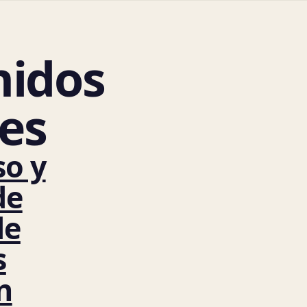
nidos
les
so y
de
de
s
n