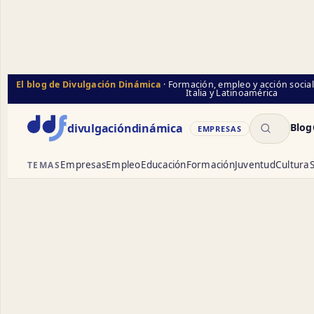
El blog de Divulgación Dinámica
· Formación, empleo y acción socia
Italia y Latinoamérica
Buscar
divulgación
dinámica
Blog
EMPRESAS
Empresas
Empleo
Educación
Formación
Juventud
Cultura
S
TEMAS