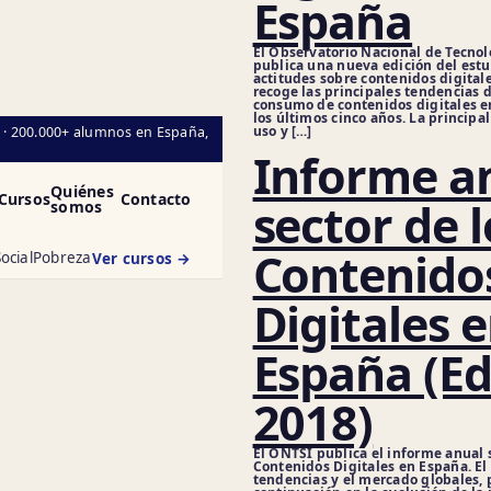
España
El Observatorio Nacional de Tecnol
publica una nueva edición del estu
actitudes sobre contenidos digital
recoge las principales tendencias d
consumo de contenidos digitales e
los últimos cinco años. La principa
uso y […]
l · 200.000+ alumnos en España,
Informe an
Quiénes
Cursos
Contacto
sector de l
somos
Contenido
ocial
Pobreza
Ver cursos →
Digitales 
España (Ed
2018)
El ONTSI publica el informe anual s
Contenidos Digitales en España. El 
tendencias y el mercado globales, 