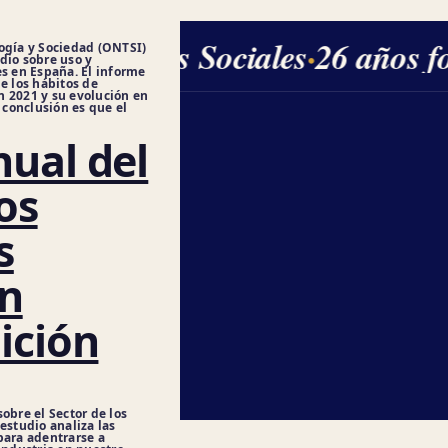
Ciencias Sociales
·
26 años f
ogía y Sociedad (ONTSI)
dio sobre uso y
es en España. El informe
e los hábitos de
n 2021 y su evolución en
l conclusión es que el
ual del
os
s
en
ición
obre el Sector de los
estudio analiza las
para adentrarse a