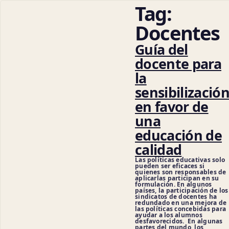
Tag:
Docentes
Guía del
docente para
la
sensibilizació
en favor de
una
Ciencia
educación de
calidad
Las políticas educativas solo
pueden ser eficaces si
quienes son responsables de
aplicarlas participan en su
formulación. En algunos
países, la participación de los
sindicatos de docentes ha
redundado en una mejora de
las políticas concebidas para
ayudar a los alumnos
desfavorecidos. En algunas
partes del mundo, los