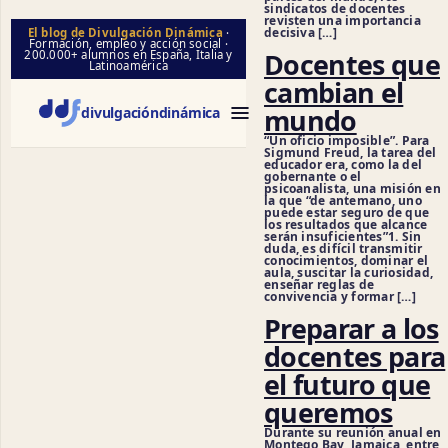
sindicatos de docentes
revisten una importancia
decisiva […]
El blog de Divulgación Dinámica
·
Formación, empleo y acción social ·
Docentes que
200.000+ alumnos en España, Italia y
Latinoamérica
cambian el
mundo
divulgación
dinámica
“Un oficio imposible”. Para
Sigmund Freud, la tarea del
educador era, como la del
gobernante o el
psicoanalista, una misión en
la que “de antemano, uno
puede estar seguro de que
los resultados que alcance
serán insuficientes”1. Sin
duda, es difícil transmitir
conocimientos, dominar el
aula, suscitar la curiosidad,
enseñar reglas de
convivencia y formar […]
Preparar a los
docentes para
el futuro que
queremos
Durante su reunión anual en
Montego Bay, Jamaica, entre