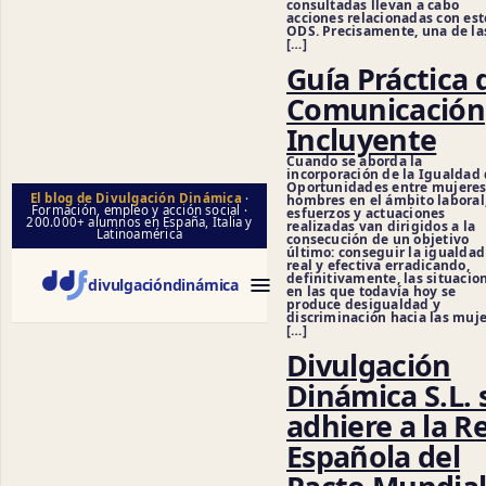
consultadas llevan a cabo
acciones relacionadas con est
ODS. Precisamente, una de la
[…]
Guía Práctica 
Comunicación
Incluyente
Cuando se aborda la
incorporación de la Igualdad
Oportunidades entre mujeres
El blog de Divulgación Dinámica
·
hombres en el ámbito laboral,
Formación, empleo y acción social ·
esfuerzos y actuaciones
200.000+ alumnos en España, Italia y
realizadas van dirigidos a la
Latinoamérica
consecución de un objetivo
último: conseguir la igualdad
real y efectiva erradicando,
definitivamente, las situacio
divulgación
dinámica
en las que todavía hoy se
produce desigualdad y
discriminación hacia las muje
[…]
Divulgación
Dinámica S.L. 
adhiere a la R
Española del