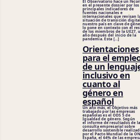
El Observatorio hace un recor
en el presente dossier por los
principales indicadores de
fuentes nacionales e
internacionales que revisan l
situación de transición digita
nuestro país en clave de géne
lo pone en contexto con el res
de los miembros de la UE27, 
año después del inicio de la
pandemia. Esta […]
Orientaciones
para el emple
de un lenguaj
inclusivo en
cuanto al
género en
español
Un año más, el Objetivo más
trabajado por las empresas
españolas es el ODS 5 de
Igualdad de género. Según
Cien
el informe de resultados de l
consulta empresarial sobre
desarrollo sostenible realiza
por el Pacto Mundial de la O
España, el 64% de las empres