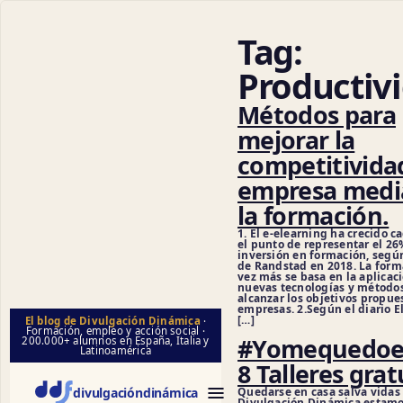
Tag:
Productiv
Métodos para
mejorar la
competitividad
empresa medi
la formación.
1. El e-elearning ha crecido c
el punto de representar el 26
inversión en formación, segú
de Randstad en 2018. La form
vez más se basa en la aplicaci
nuevas tecnologías y método
alcanzar los objetivos propue
empresas. 2.Según el diario E
[…]
El blog de Divulgación Dinámica
·
Formación, empleo y acción social ·
#Yomequedoe
200.000+ alumnos en España, Italia y
Latinoamérica
8 Talleres grat
Quedarse en casa salva vidas
divulgación
dinámica
Divulgación Dinámica estam