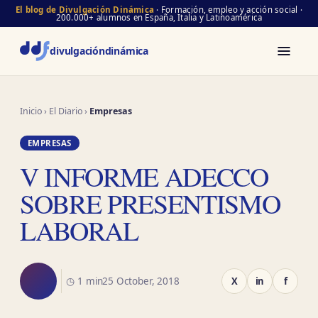
El blog de Divulgación Dinámica
· Formación, empleo y acción social ·
200.000+ alumnos en España, Italia y Latinoamérica
divulgación
dinámica
Inicio
›
El Diario
›
Empresas
EMPRESAS
V INFORME ADECCO
SOBRE PRESENTISMO
LABORAL
◷ 1 min
25 October, 2018
X
in
f