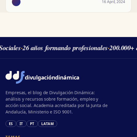
16 April, 2024
ociales
·
26 años formando profesionales
·
200.000+ 
divulgación
dinámica
Empresas, el blog de Divulgación Dinámica:
análisis y recursos sobre formación, empleo y
acción social. Academia acreditada por la Junta de
Andalucía, Ministerio e ISO 9001.
ES
IT
PT
LATAM