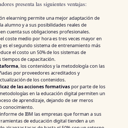
adores presenta las siguientes ventajas:
ción elearning permite una mejor adaptación de
a alumno y a sus posibilidades reales de
en cuenta sus obligaciones profesionales.
el coste medio por hora es tres veces mayor en
ing es el segundo sistema de entrenamiento más
reduce el costo un 50% de los sistemas de
s tiempos de capacitación.
ataforma
, los contenidos y la metodología con las
eñadas por proveedores acreditados y
tualización de los contenidos.
icaz de las acciones formativas
por parte de los
metodologías en la educación digital permiten un
oceso de aprendizaje, dejando de ser meros
o conocimiento.
 informe de IBM las empresas que forman a sus
amientas de educación digital tienden a un
e alcanzar tasas de hasta el 50% con un retorno