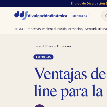
El blog de Divulgación
Bu
divulgación
dinámica
EMPRESAS
Empresas
Empleo
Educación
Formación
Juventud
Cultura
TEMAS
Inicio
›
El Diario
›
Empresas
EMPRESAS
Ventajas de
line para l