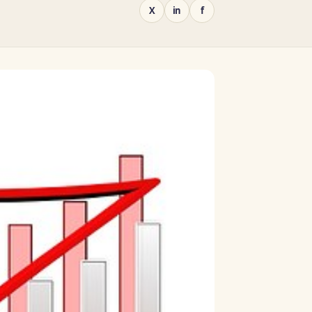
X
in
f