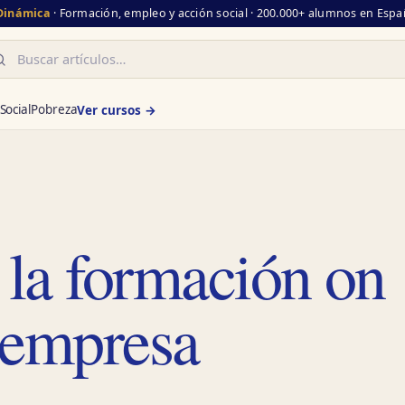
 Dinámica
· Formación, empleo y acción social · 200.000+ alumnos en Españ
scar
Social
Pobreza
Ver cursos →
 la formación on
a empresa