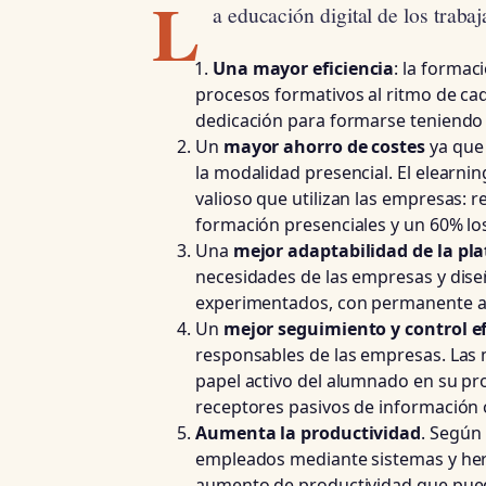
L
a educación digital de los trabaj
Una mayor eficiencia
: la forma
procesos formativos al ritmo de cad
dedicación para formarse teniendo 
Un
mayor ahorro de costes
ya que 
la modalidad presencial. El elearn
valioso que utilizan las empresas: 
formación presenciales y un 60% lo
Una
mejor adaptabilidad de la pl
necesidades de las empresas y dis
experimentados, con permanente ac
Un
mejor seguimiento y control ef
responsables de las empresas. Las 
papel activo del alumnado en su pr
receptores pasivos de información 
Aumenta la productividad
. Según
empleados mediante sistemas y herr
aumento de productividad que pued