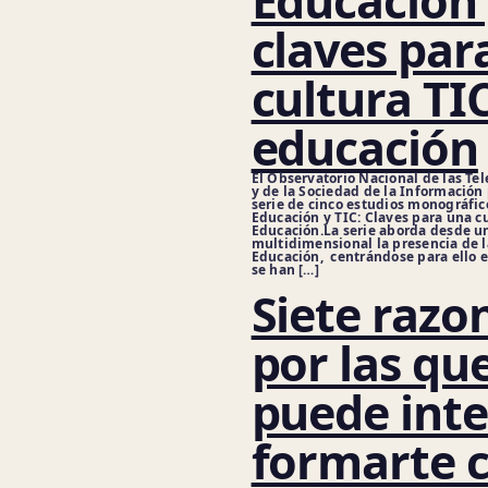
Educación 
claves par
cultura TIC
educación
El Observatorio Nacional de las T
y de la Sociedad de la Información
serie de cinco estudios monográfic
Educación y TIC: Claves para una cu
Educación.La serie aborda desde u
multidimensional la presencia de l
Educación, centrándose para ello 
se han […]
Siete razo
por las que
puede inte
formarte 