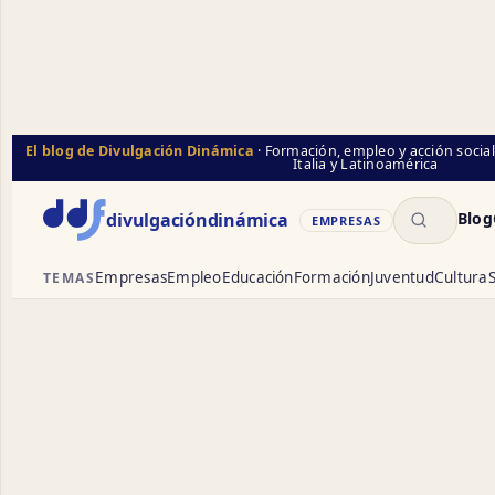
El blog de Divulgación Dinámica
· Formación, empleo y acción socia
Italia y Latinoamérica
Buscar
divulgación
dinámica
Blog
EMPRESAS
Empresas
Empleo
Educación
Formación
Juventud
Cultura
S
TEMAS