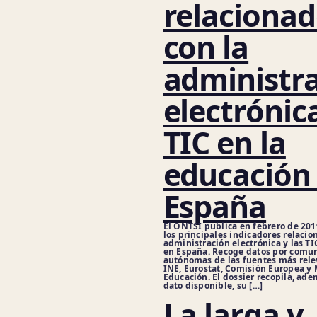
relaciona
con la
administr
electrónica
TIC en la
educación
España
El ONTSI publica en febrero de 201
los principales indicadores relacio
administración electrónica y las TI
en España. Recoge datos por comu
autónomas de las fuentes más rel
INE, Eurostat, Comisión Europea y 
Educación. El dossier recopila, ad
dato disponible, su […]
La larga y