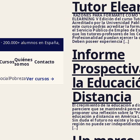
Tutor Elea
RAZONES PARA FORMARTE COMO 
ELEARNING V Edición del curso Tut
Acreditado por la Universidad Pab
este curso podrás acreditar la for
el Servicio Público de Empleo de E
que los tutores-profesores de los C
Profesionalidad puedan ejercer la 
Deben poseer experiencia […]
l · 200.000+ alumnos en España,
Informe
Quiénes
Cursos
Contacto
Prospectiv
somos
la Educaci
ocial
Pobreza
Ver cursos →
Distancia
El crecimiento de la educación a di
pareciere que se mantendrá pero e
proponer una reflexión sobre la “Pr
educación a distancia en América La
Sin duda el futuro no existe y lo q
región no puede ser independiente
[…]