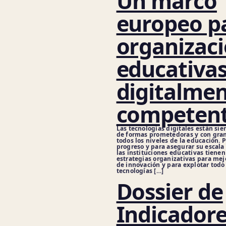
Un marco
europeo p
organizac
educativa
digitalme
competen
Las tecnologías digitales están si
de formas prometedoras y con gra
todos los niveles de la educación. P
progreso y para asegurar su escala 
las instituciones educativas tienen
estrategias organizativas para mej
de innovación y para explotar todo 
tecnologías […]
Dossier de
Indicador