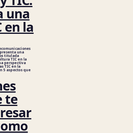
y TIC:
a una
 en la
elecomunicaciones
 presenta una
os titulada
ltura TIC en la
na perspectiva
as TIC en la
en 5 aspectos que
nes
 te
resar
como