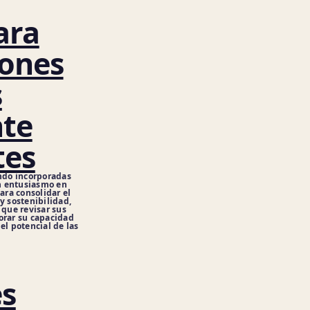
ara
iones
s
nte
tes
endo incorporadas
n entusiasmo en
ara consolidar el
y sostenibilidad,
 que revisar sus
orar su capacidad
el potencial de las
es