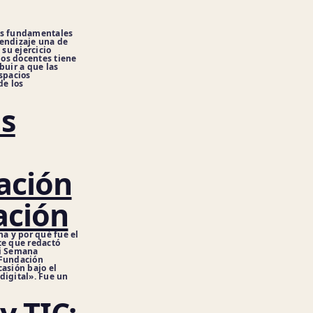
os fundamentales
rendizaje una de
su ejercicio
 los docentes tiene
buir a que las
espacios
de los
as
ación
ación
na y por qué fue el
te que redactó
vi Semana
 Fundación
casión bajo el
digital». Fue un