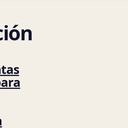
ción
tas
para
n