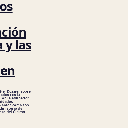
dos
ación
 y las
 en
9 el Dossier sobre
nados con la
C en la educación
nidades
evantes como son
Ministerio de
emás del último