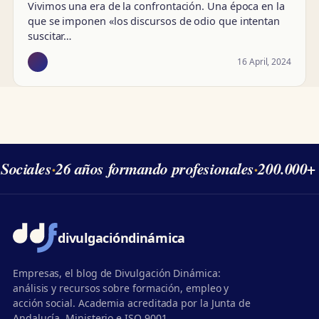
Vivimos una era de la confrontación. Una época en la
que se imponen «los discursos de odio que intentan
suscitar…
16 April, 2024
Sociales
·
26 años formando profesionales
·
200.000+ 
divulgación
dinámica
Empresas, el blog de Divulgación Dinámica:
análisis y recursos sobre formación, empleo y
acción social. Academia acreditada por la Junta de
Andalucía, Ministerio e ISO 9001.