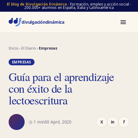
El blog de Divulgación Dinámica
· Formación, empleo y acción social ·
200.000+ alumnos en España, Italia y Latinoamérica
divulgación
dinámica
Inicio
›
El Diario
›
Empresas
EMPRESAS
Guía para el aprendizaje
con éxito de la
lectoescritura
◷ 1 min
30 April, 2020
X
in
f