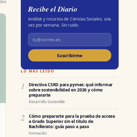
ados
Recibe el Diario
Análisis y recursos de Ciencias Sociales, una
vez por semana. Sin ruido.
Suscribirme
LO MÁS LEÍDO
1
Directiva CSRD para pymes: qué informar
sobre sostenibilidad en 2026 y cómo
prepararte
Desarrollo Sostenible
2
Cómo prepararte para la prueba de acceso
a Grado Superior sin el título de
Bachillerato: guía paso a paso
Formación