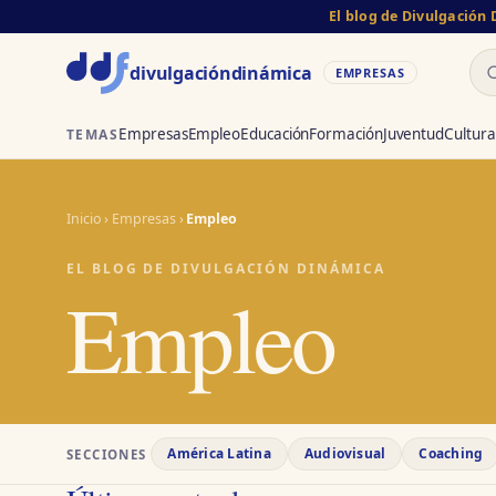
El blog de Divulgación
Bu
divulgación
dinámica
EMPRESAS
Empresas
Empleo
Educación
Formación
Juventud
Cultura
TEMAS
Inicio
›
Empresas
›
Empleo
EL BLOG DE DIVULGACIÓN DINÁMICA
Empleo
América Latina
Audiovisual
Coaching
SECCIONES