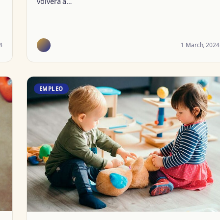
volverá a…
4
1 March, 2024
EMPLEO