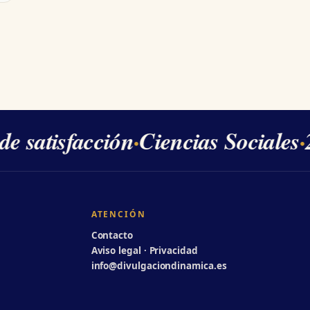
 satisfacción
·
Ciencias Sociales
·
26
ATENCIÓN
Contacto
Aviso legal · Privacidad
info@divulgaciondinamica.es