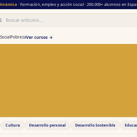
 Dinámica
· Formación, empleo y acción social · 200.000+ alumnos en Españ
scar
Social
Pobreza
Ver cursos →
Cultura
Desarrollo personal
Desarrollo Sostenible
Educa