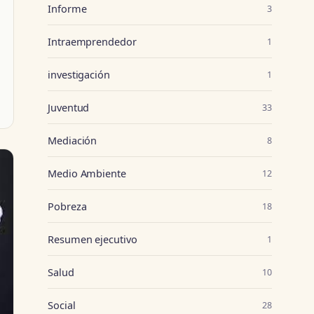
Informe
3
Intraemprendedor
1
investigación
1
Juventud
33
Mediación
8
Medio Ambiente
12
Pobreza
18
Resumen ejecutivo
1
Salud
10
Social
28