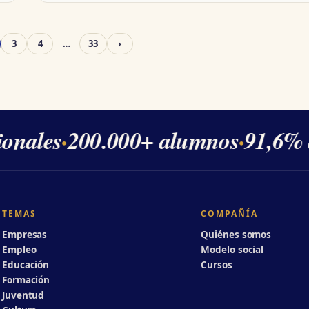
3
4
…
33
›
nales
·
200.000+ alumnos
·
91,6% de
TEMAS
COMPAÑÍA
Empresas
Quiénes somos
Empleo
Modelo social
Educación
Cursos
Formación
Juventud