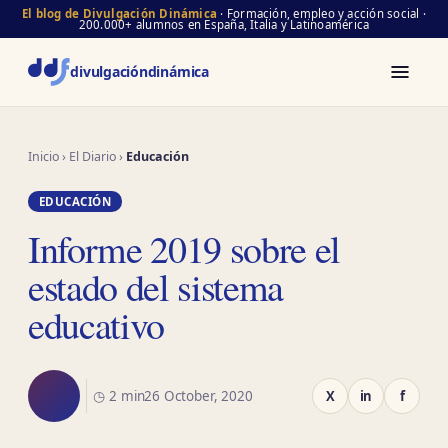
El blog de Divulgación Dinámica
· Formación, empleo y acción social ·
200.000+ alumnos en España, Italia y Latinoamérica
divulgación
dinámica
Inicio
›
El Diario
›
Educación
EDUCACIÓN
Informe 2019 sobre el
estado del sistema
educativo
◷ 2 min
26 October, 2020
X
in
f