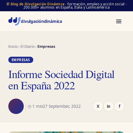
El blog de Divulgación Dinámica
· Formación, empleo y acción social ·
200.000+ alumnos en España, Italia y Latinoamérica
divulgación
dinámica
Inicio
›
El Diario
›
Empresas
EMPRESAS
Informe Sociedad Digital
en España 2022
◷ 1 min
27 September, 2022
X
in
f