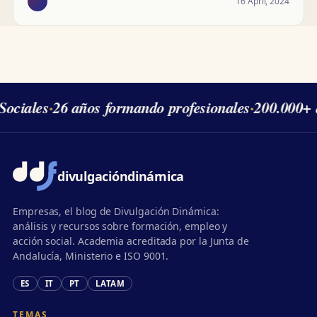
16 April, 2024
ociales
·
26 años formando profesionales
·
200.000+ 
divulgación
dinámica
Empresas, el blog de Divulgación Dinámica:
análisis y recursos sobre formación, empleo y
acción social. Academia acreditada por la Junta de
Andalucía, Ministerio e ISO 9001.
ES
IT
PT
LATAM
TEMAS