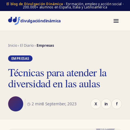
El blog de Divulgación Dinámica
· Formación, empleo y acción social ·
200.000+ alumnos en España, Italia y Latinoamérica
divulgación
dinámica
Inicio
›
El Diario
›
Empresas
EMPRESAS
Técnicas para atender la
diversidad en las aulas
◷ 2 min
8 September, 2023
X
in
f
EL
DIARIO