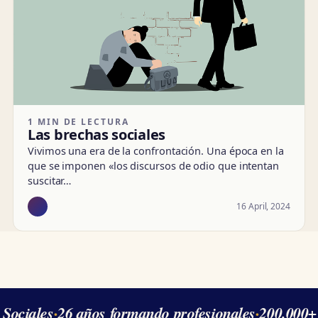
1 MIN DE LECTURA
Las brechas sociales
Vivimos una era de la confrontación. Una época en la
que se imponen «los discursos de odio que intentan
suscitar…
16 April, 2024
Sociales
·
26 años formando profesionales
·
200.000+